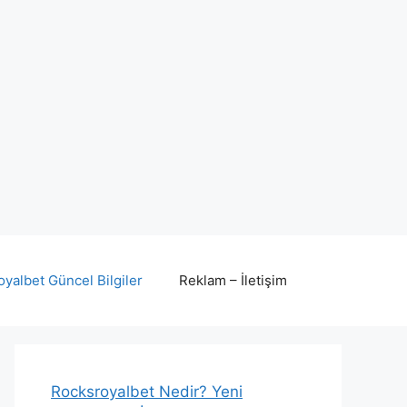
yalbet Güncel Bilgiler
Reklam – İletişim
Rocksroyalbet Nedir? Yeni