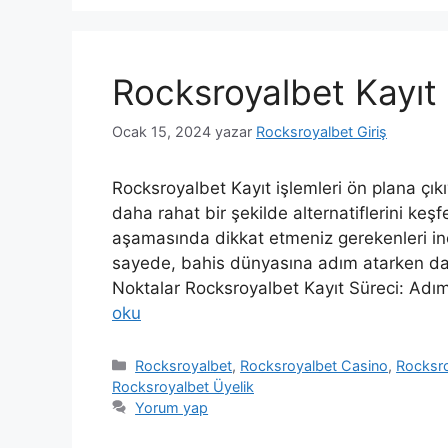
Rocksroyalbet Kayıt
Ocak 15, 2024
yazar
Rocksroyalbet Giriş
Rocksroyalbet Kayıt işlemleri ön plana çıkıy
daha rahat bir şekilde alternatiflerini keş
aşamasında dikkat etmeniz gerekenleri inc
sayede, bahis dünyasına adım atarken dah
Noktalar Rocksroyalbet Kayıt Süreci: Ad
oku
Kategoriler
Rocksroyalbet
,
Rocksroyalbet Casino
,
Rocksro
Rocksroyalbet Üyelik
Yorum yap