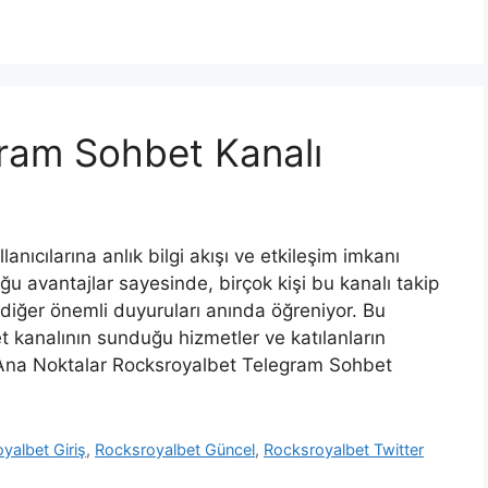
ram Sohbet Kanalı
nıcılarına anlık bilgi akışı ve etkileşim imkanı
u avantajlar sayesinde, birçok kişi bu kanalı takip
diğer önemli duyuruları anında öğreniyor. Bu
kanalının sunduğu hizmetler ve katılanların
. Ana Noktalar Rocksroyalbet Telegram Sohbet
yalbet Giriş
,
Rocksroyalbet Güncel
,
Rocksroyalbet Twitter