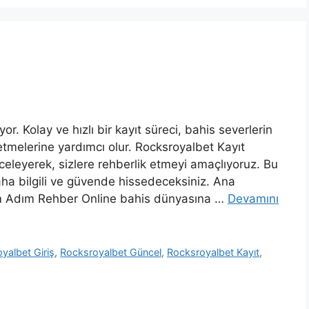
or. Kolay ve hızlı bir kayıt süreci, bahis severlerin
fetmelerine yardımcı olur. Rocksroyalbet Kayıt
eleyerek, sizlere rehberlik etmeyi amaçlıyoruz. Bu
a bilgili ve güvende hissedeceksiniz. Ana
ım Adım Rehber Online bahis dünyasına …
Devamını
yalbet Giriş
,
Rocksroyalbet Güncel
,
Rocksroyalbet Kayıt
,