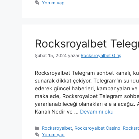
Yorum yap
Rocksroyalbet Teleg
Şubat 15, 2024
yazar
Rocksroyalbet Giriş
Rocksroyalbet Telegram sohbet kanalı, kulla
sunarak dikkat çekiyor. Telegram’ın sunduğ
ederek güncel haberleri, kampanyaları ve 
makalede, Rocksroyalbet Telegram sohbet 
yararlanabileceği olanakları ele alacağız
Kanalı Nedir ve …
Devamını oku
Kategoriler
Rocksroyalbet
,
Rocksroyalbet Casino
,
Rocksro
Yorum yap