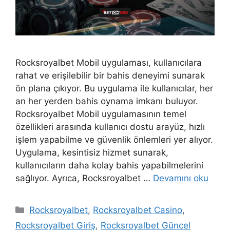
Rocksroyalbet Mobil uygulaması, kullanıcılara
rahat ve erişilebilir bir bahis deneyimi sunarak
ön plana çıkıyor. Bu uygulama ile kullanıcılar, her
an her yerden bahis oynama imkanı buluyor.
Rocksroyalbet Mobil uygulamasının temel
özellikleri arasında kullanıcı dostu arayüz, hızlı
işlem yapabilme ve güvenlik önlemleri yer alıyor.
Uygulama, kesintisiz hizmet sunarak,
kullanıcıların daha kolay bahis yapabilmelerini
sağlıyor. Ayrıca, Rocksroyalbet …
Devamını oku
Kategoriler
Rocksroyalbet
,
Rocksroyalbet Casino
,
Rocksroyalbet Giriş
,
Rocksroyalbet Güncel