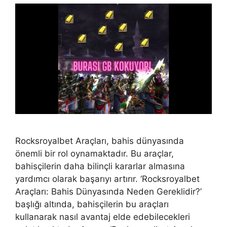
Rocksroyalbet Araçları, bahis dünyasında
önemli bir rol oynamaktadır. Bu araçlar,
bahisçilerin daha bilinçli kararlar almasına
yardımcı olarak başarıyı artırır. ‘Rocksroyalbet
Araçları: Bahis Dünyasında Neden Gereklidir?’
başlığı altında, bahisçilerin bu araçları
kullanarak nasıl avantaj elde edebilecekleri