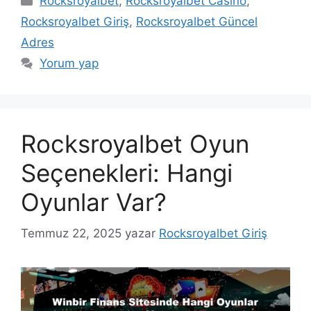
Rocksroyalbet
,
Rocksroyalbet Casino
,
Rocksroyalbet Giriş
,
Rocksroyalbet Güncel
Adres
Yorum yap
Rocksroyalbet Oyun
Seçenekleri: Hangi
Oyunlar Var?
Temmuz 22, 2025
yazar
Rocksroyalbet Giriş