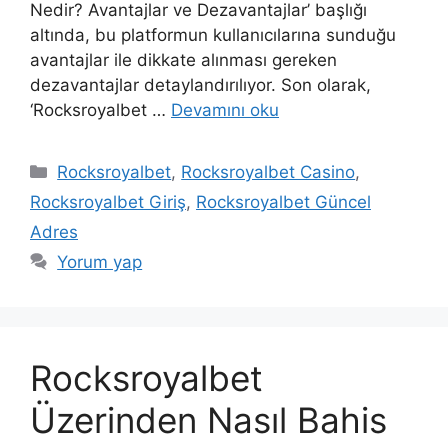
Nedir? Avantajlar ve Dezavantajlar’ başlığı
altında, bu platformun kullanıcılarına sunduğu
avantajlar ile dikkate alınması gereken
dezavantajlar detaylandırılıyor. Son olarak,
‘Rocksroyalbet …
Devamını oku
Kategoriler
Rocksroyalbet
,
Rocksroyalbet Casino
,
Rocksroyalbet Giriş
,
Rocksroyalbet Güncel
Adres
Yorum yap
Rocksroyalbet
Üzerinden Nasıl Bahis