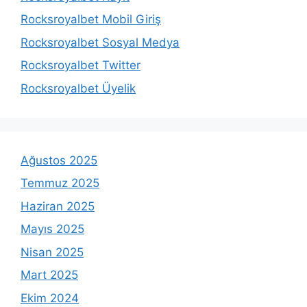
Rocksroyalbet Mobil Giriş
Rocksroyalbet Sosyal Medya
Rocksroyalbet Twitter
Rocksroyalbet Üyelik
Ağustos 2025
Temmuz 2025
Haziran 2025
Mayıs 2025
Nisan 2025
Mart 2025
Ekim 2024