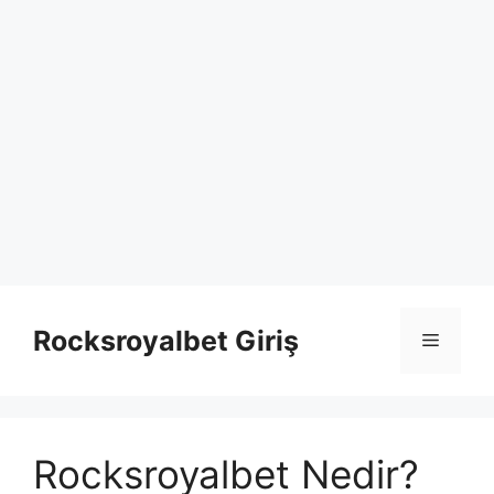
Rocksroyalbet Giriş
Menü
Rocksroyalbet Nedir?