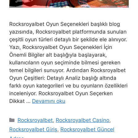
Rocksroyalbet Oyun Seçenekleri başlıklı blog
yazısında, Rocksroyalbet platformunda sunulan
çeşitli oyun türleri detaylı bir şekilde ele alınıyor.
Yazı, Rocksroyalbet Oyun Seçenekleri İçin
Önemli Bilgiler alt başlığıyla başlayarak,
kullanıcıların oyun seçiminde bilmesi gereken
temel bilgileri sunuyor. Ardından Rocksroyalbet
Oyun Çeşitleri: Detaylı Analiz başlığı altında
farklı oyun kategorileri ve bu oyunların özellikleri
inceleniyor. Rocksroyalbet Oyun Seçerken
Dikkat …
Devamını oku
Kategoriler
Rocksroyalbet
,
Rocksroyalbet Casino
,
Rocksroyalbet Giriş
,
Rocksroyalbet Güncel