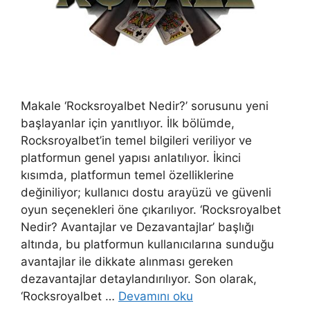
Makale ‘Rocksroyalbet Nedir?’ sorusunu yeni
başlayanlar için yanıtlıyor. İlk bölümde,
Rocksroyalbet’in temel bilgileri veriliyor ve
platformun genel yapısı anlatılıyor. İkinci
kısımda, platformun temel özelliklerine
değiniliyor; kullanıcı dostu arayüzü ve güvenli
oyun seçenekleri öne çıkarılıyor. ‘Rocksroyalbet
Nedir? Avantajlar ve Dezavantajlar’ başlığı
altında, bu platformun kullanıcılarına sunduğu
avantajlar ile dikkate alınması gereken
dezavantajlar detaylandırılıyor. Son olarak,
‘Rocksroyalbet …
Devamını oku