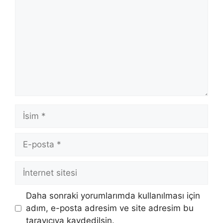
İsim
E-
posta
İnternet
sitesi
Daha sonraki yorumlarımda kullanılması için
adım, e-posta adresim ve site adresim bu
tarayıcıya kaydedilsin.