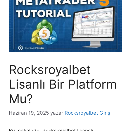
Rocksroyalbet
Lisanlı Bir Platform
Mu?
Haziran 19, 2025
yazar
Rocksroyalbet Giriş
Bu makalede, Rocksroyalbet lisanslı