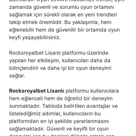
zamanda güvenli ve sorumlu oyun ortamını
sağlamak için sürekli olarak en yeni trendleri
takip etmek önemlidir. Bu yaklaşımla, hem
eğlenebilir hem de güvenilir bir ortamda oyun
keyfi yaşayabilirsiniz.
Rocksroyalbet Lisanlı platformu üzerinde
yapılan her etkileşim, kullanıcıları daha da
bilinçlendirir ve daha iyi bir oyun deneyimi
sağlar.
Rocksroyalbet Lisanlı
platformu kullanıcılara
hem eğlenceli hem de öğretici bir deneyim
sunmaktadır. Tabloda belirtilen avantajlar ve
listelediğimiz adımlar, kullanıcıların bu
platformdan en iyi şekilde yararlanmasını
sağlamaktadır. Güvenli ve keyifli bir oyun