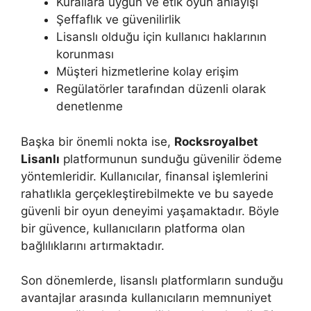
Kurallara uygun ve etik oyun anlayışı
Şeffaflık ve güvenilirlik
Lisanslı olduğu için kullanıcı haklarının
korunması
Müşteri hizmetlerine kolay erişim
Regülatörler tarafından düzenli olarak
denetlenme
Başka bir önemli nokta ise,
Rocksroyalbet
Lisanlı
platformunun sunduğu güvenilir ödeme
yöntemleridir. Kullanıcılar, finansal işlemlerini
rahatlıkla gerçekleştirebilmekte ve bu sayede
güvenli bir oyun deneyimi yaşamaktadır. Böyle
bir güvence, kullanıcıların platforma olan
bağlılıklarını artırmaktadır.
Son dönemlerde, lisanslı platformların sunduğu
avantajlar arasında kullanıcıların memnuniyet