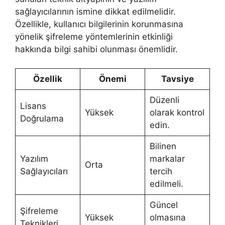
sağlayıcılarının ismine dikkat edilmelidir.
Özellikle, kullanıcı bilgilerinin korunmasına
yönelik şifreleme yöntemlerinin etkinliği
hakkında bilgi sahibi olunması önemlidir.
Özellik
Önemi
Tavsiye
Düzenli
Lisans
Yüksek
olarak kontrol
Doğrulama
edin.
Bilinen
Yazılım
markalar
Orta
Sağlayıcıları
tercih
edilmeli.
Güncel
Şifreleme
Yüksek
olmasına
Teknikleri