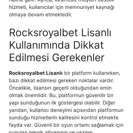
hizmeti, kullanıcılar için memnuniyet kaynağı
olmaya devam etmektedir.
Rocksroyalbet Lisanlı
Kullanımında Dikkat
Edilmesi Gerekenler
Rocksroyalbet Lisanlı
bir platform kullanırken,
bazı dikkat edilmesi gereken noktalar vardır.
Öncelikle, lisansın geçerli olduğundan emin
olmak önemlidir. Bu, platformun güvenilir bir
yapı sunduğunun ilk göstergesi olabilir. Diğer
yandan, kullanıcı deneyimi açısından platformun
sunduğu hizmetlerin kalitesini kontrol etmekte
fayda var. Güvenli bir oyun ortamı sağlamak için
sunulan teknik altyapının ve yazılım