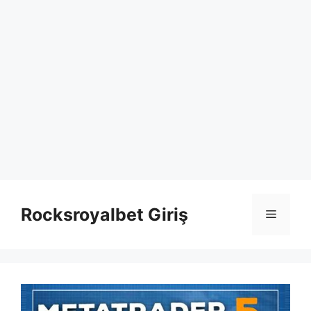
Rocksroyalbet Giriş
Menü