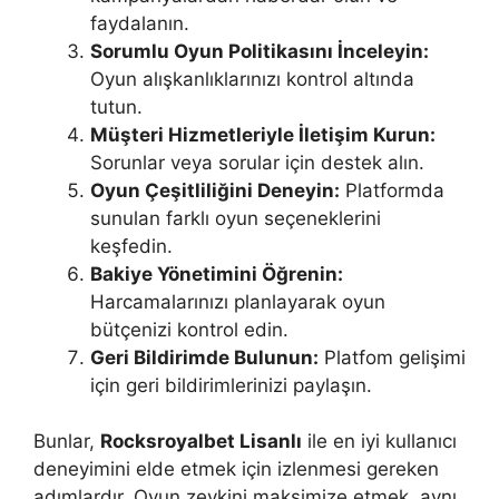
faydalanın.
Sorumlu Oyun Politikasını İnceleyin:
Oyun alışkanlıklarınızı kontrol altında
tutun.
Müşteri Hizmetleriyle İletişim Kurun:
Sorunlar veya sorular için destek alın.
Oyun Çeşitliliğini Deneyin:
Platformda
sunulan farklı oyun seçeneklerini
keşfedin.
Bakiye Yönetimini Öğrenin:
Harcamalarınızı planlayarak oyun
bütçenizi kontrol edin.
Geri Bildirimde Bulunun:
Platfom gelişimi
için geri bildirimlerinizi paylaşın.
Bunlar,
Rocksroyalbet Lisanlı
ile en iyi kullanıcı
deneyimini elde etmek için izlenmesi gereken
adımlardır. Oyun zevkini maksimize etmek, aynı