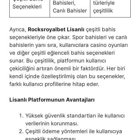
Bahisleri,
türleriyle
Seçenekleri
Canlı Bahisler
çeşitlilik
Ayrıca,
Rocksroyalbet Lisanlı
çeşitli bahis
seçenekleriyle öne çıkar. Spor bahisleri ve canlı
bahislerin yanı sıra, kullanıcılara casino oyunları
ve diğer çeşitli eğlenceli bahis seçenekleri
sunar. Bu çeşitlilik, platformun kullanıcı
çekiciliğini artıran önemli bir faktördür. Her biri
kendi içinde özelleştirilmiş olan bu seçenekler,
farklı kullanıcı profillerine hitap eder.
Lisanlı Platformunun Avantajları
Yüksek güvenlik standartları ile kullanıcı
verilerinin korunması.
Çeşitli ödeme yöntemleri ile kullanıcıya
esneklik sağlanması.