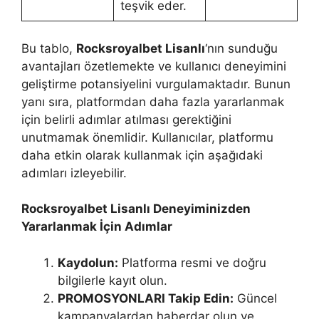
teşvik eder.
Bu tablo,
Rocksroyalbet Lisanlı
‘nın sunduğu
avantajları özetlemekte ve kullanıcı deneyimini
geliştirme potansiyelini vurgulamaktadır. Bunun
yanı sıra, platformdan daha fazla yararlanmak
için belirli adımlar atılması gerektiğini
unutmamak önemlidir. Kullanıcılar, platformu
daha etkin olarak kullanmak için aşağıdaki
adımları izleyebilir.
Rocksroyalbet Lisanlı Deneyiminizden
Yararlanmak İçin Adımlar
Kaydolun:
Platforma resmi ve doğru
bilgilerle kayıt olun.
PROMOSYONLARI Takip Edin:
Güncel
kampanyalardan haberdar olun ve