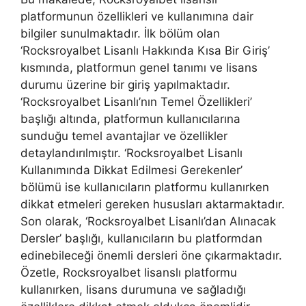
platformunun özellikleri ve kullanımına dair
bilgiler sunulmaktadır. İlk bölüm olan
‘Rocksroyalbet Lisanlı Hakkında Kısa Bir Giriş’
kısmında, platformun genel tanımı ve lisans
durumu üzerine bir giriş yapılmaktadır.
‘Rocksroyalbet Lisanlı’nın Temel Özellikleri’
başlığı altında, platformun kullanıcılarına
sunduğu temel avantajlar ve özellikler
detaylandırılmıştır. ‘Rocksroyalbet Lisanlı
Kullanımında Dikkat Edilmesi Gerekenler’
bölümü ise kullanıcıların platformu kullanırken
dikkat etmeleri gereken hususları aktarmaktadır.
Son olarak, ‘Rocksroyalbet Lisanlı’dan Alınacak
Dersler’ başlığı, kullanıcıların bu platformdan
edinebileceği önemli dersleri öne çıkarmaktadır.
Özetle, Rocksroyalbet lisanslı platformu
kullanırken, lisans durumuna ve sağladığı