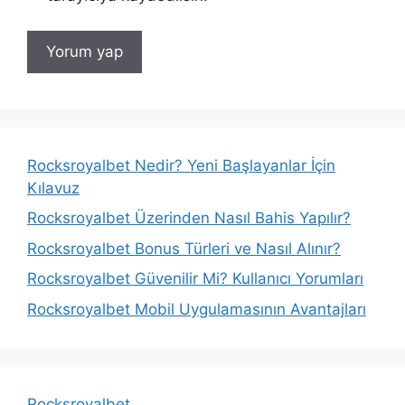
Rocksroyalbet Nedir? Yeni Başlayanlar İçin
Kılavuz
Rocksroyalbet Üzerinden Nasıl Bahis Yapılır?
Rocksroyalbet Bonus Türleri ve Nasıl Alınır?
Rocksroyalbet Güvenilir Mi? Kullanıcı Yorumları
Rocksroyalbet Mobil Uygulamasının Avantajları
Rocksroyalbet