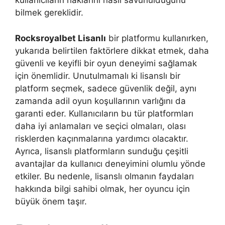
kullanıcıların haklarını nasıl savunulduğunu
bilmek gereklidir.
Rocksroyalbet Lisanlı
bir platformu kullanırken,
yukarıda belirtilen faktörlere dikkat etmek, daha
güvenli ve keyifli bir oyun deneyimi sağlamak
için önemlidir. Unutulmamalı ki lisanslı bir
platform seçmek, sadece güvenlik değil, aynı
zamanda adil oyun koşullarının varlığını da
garanti eder. Kullanıcıların bu tür platformları
daha iyi anlamaları ve seçici olmaları, olası
risklerden kaçınmalarına yardımcı olacaktır.
Ayrıca, lisanslı platformların sunduğu çeşitli
avantajlar da kullanıcı deneyimini olumlu yönde
etkiler. Bu nedenle, lisanslı olmanın faydaları
hakkında bilgi sahibi olmak, her oyuncu için
büyük önem taşır.