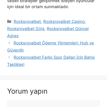
vadeli stratejiler geliştirmek isteyen oyuncular
için ideal bir ortam sunmaktadır.
Kategoriler
Rocksroyalbet
,
Rocksroyalbet Casino
,
Rocksroyalbet Giriş
,
Rocksroyalbet Güncel
Adres
Rocksroyalbet Ödeme Yöntemleri: Hızlı ve
Güvenilir
Rocksroyalbet Farklı Spor Dalları İçin Bahis
Taktikleri
Yorum yapın
Yorum