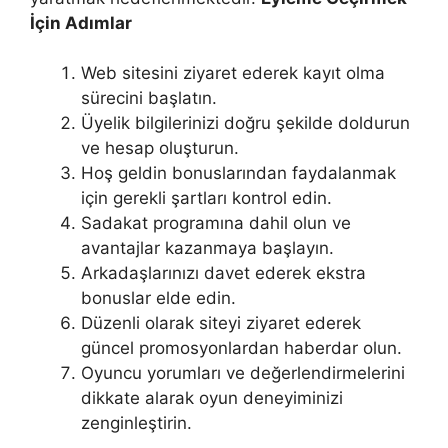
İçin Adımlar
Web sitesini ziyaret ederek kayıt olma
sürecini başlatın.
Üyelik bilgilerinizi doğru şekilde doldurun
ve hesap oluşturun.
Hoş geldin bonuslarından faydalanmak
için gerekli şartları kontrol edin.
Sadakat programına dahil olun ve
avantajlar kazanmaya başlayın.
Arkadaşlarınızı davet ederek ekstra
bonuslar elde edin.
Düzenli olarak siteyi ziyaret ederek
güncel promosyonlardan haberdar olun.
Oyuncu yorumları ve değerlendirmelerini
dikkate alarak oyun deneyiminizi
zenginleştirin.