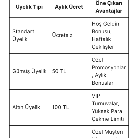
Öne Çıkan
Üyelik Tipi
Aylık Ücret
Avantajlar
Hoş Geldin
Standart
Bonusu,
Ücretsiz
Üyelik
Haftalık
Çekilişler
Özel
Promosyonlar
Gümüş Üyelik
50 TL
, Aylık
Bonuslar
VIP
Turnuvalar,
Altın Üyelik
100 TL
Yüksek Para
Çekme Limiti
Özel Müşteri