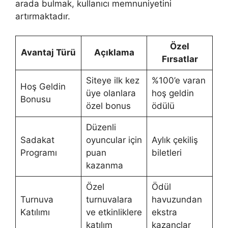
arada bulmak, kullanıcı memnuniyetini
artırmaktadır.
Özel
Avantaj Türü
Açıklama
Fırsatlar
Siteye ilk kez
%100’e varan
Hoş Geldin
üye olanlara
hoş geldin
Bonusu
özel bonus
ödülü
Düzenli
Sadakat
oyuncular için
Aylık çekiliş
Programı
puan
biletleri
kazanma
Özel
Ödül
Turnuva
turnuvalara
havuzundan
Katılımı
ve etkinliklere
ekstra
katılım
kazançlar