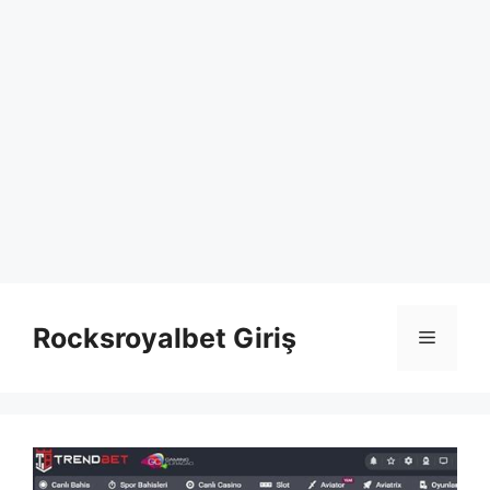
Rocksroyalbet Giriş
Menü