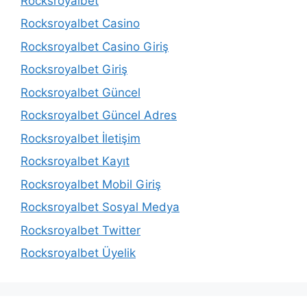
Rocksroyalbet
Rocksroyalbet Casino
Rocksroyalbet Casino Giriş
Rocksroyalbet Giriş
Rocksroyalbet Güncel
Rocksroyalbet Güncel Adres
Rocksroyalbet İletişim
Rocksroyalbet Kayıt
Rocksroyalbet Mobil Giriş
Rocksroyalbet Sosyal Medya
Rocksroyalbet Twitter
Rocksroyalbet Üyelik