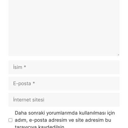
İsim
E-
posta
İnternet
sitesi
Daha sonraki yorumlarımda kullanılması için
adım, e-posta adresim ve site adresim bu
tarayıcıya kaydedilsin.