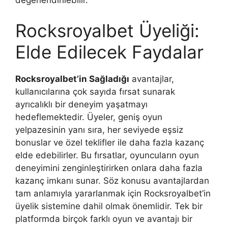
değerlendirilebilir.
Rocksroyalbet Üyeliği:
Elde Edilecek Faydalar
Rocksroyalbet’in Sağladığı
avantajlar,
kullanıcılarına çok sayıda fırsat sunarak
ayrıcalıklı bir deneyim yaşatmayı
hedeflemektedir. Üyeler, geniş oyun
yelpazesinin yanı sıra, her seviyede eşsiz
bonuslar ve özel teklifler ile daha fazla kazanç
elde edebilirler. Bu fırsatlar, oyuncuların oyun
deneyimini zenginleştirirken onlara daha fazla
kazanç imkanı sunar. Söz konusu avantajlardan
tam anlamıyla yararlanmak için Rocksroyalbet’in
üyelik sistemine dahil olmak önemlidir. Tek bir
platformda birçok farklı oyun ve avantajı bir