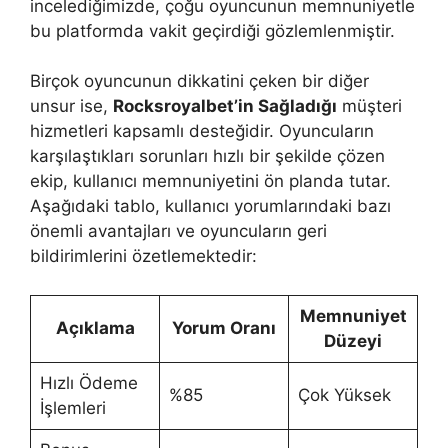
incelediğimizde, çoğu oyuncunun memnuniyetle
bu platformda vakit geçirdiği gözlemlenmiştir.
Birçok oyuncunun dikkatini çeken bir diğer
unsur ise,
Rocksroyalbet’in Sağladığı
müşteri
hizmetleri kapsamlı desteğidir. Oyuncuların
karşılaştıkları sorunları hızlı bir şekilde çözen
ekip, kullanıcı memnuniyetini ön planda tutar.
Aşağıdaki tablo, kullanıcı yorumlarındaki bazı
önemli avantajları ve oyuncuların geri
bildirimlerini özetlemektedir:
Memnuniyet
Açıklama
Yorum Oranı
Düzeyi
Hızlı Ödeme
%85
Çok Yüksek
İşlemleri