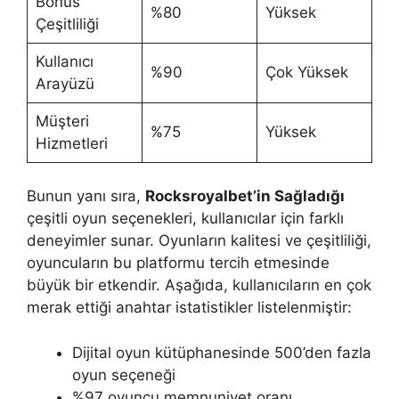
Bonus
%80
Yüksek
Çeşitliliği
Kullanıcı
%90
Çok Yüksek
Arayüzü
Müşteri
%75
Yüksek
Hizmetleri
Bunun yanı sıra,
Rocksroyalbet’in Sağladığı
çeşitli oyun seçenekleri, kullanıcılar için farklı
deneyimler sunar. Oyunların kalitesi ve çeşitliliği,
oyuncuların bu platformu tercih etmesinde
büyük bir etkendir. Aşağıda, kullanıcıların en çok
merak ettiği anahtar istatistikler listelenmiştir:
Dijital oyun kütüphanesinde 500’den fazla
oyun seçeneği
%97 oyuncu memnuniyet oranı